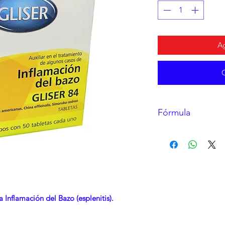
Ag
Fórmula
Ceanothus Ameri
China Officinalis
Simaruba Cedro
Excipiente c.b.p.
 Inflamación del Bazo (esplenitis).