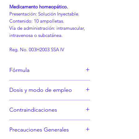
Medicamento homeopático.
Presentación: Solución Inyectable.
Contenido: 10 ampolletas.
Vía de administración: intramuscular,
intravenosa o subcatánea.
Reg. No. 003H2003 SSA IV
Fórmula
Cada ampolleta contiene:
Dosis y modo de empleo
Fucus vesiculosus Injeel D12, Fucus
vesiculosus Injeel D30, Fucus
Consulte a su médico.
vesiculosus Injeel D200 ana partes.
Contraindicaciones
Vehículo: c.b.p. 1.1 ml.
Hipersensibilidad a los
Precauciones Generales
componentes de la fórmula.
En caso de embarazo o lactancia