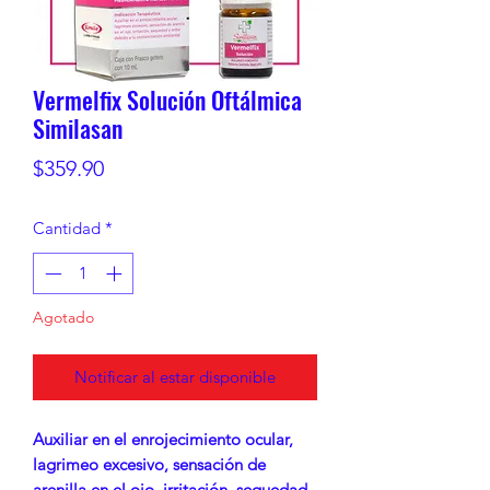
Vermelfix Solución Oftálmica
Similasan
Precio
$359.90
Cantidad
*
Agotado
Notificar al estar disponible
Auxiliar en el enrojecimiento ocular,
lagrimeo excesivo, sensación de
arenilla en el ojo, irritación, sequedad