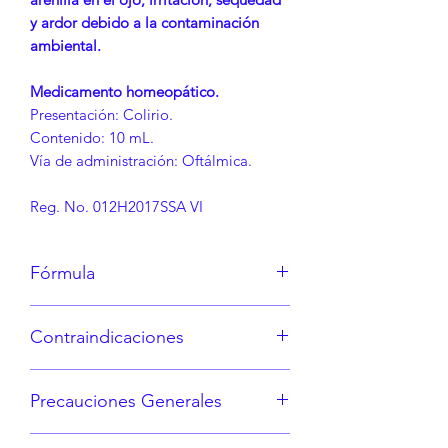
y ardor debido a la contaminación
ambiental.
Medicamento homeopático.
Presentación: Colirio.
Contenido: 10 mL.
Vía de administración: Oftálmica.
Reg. No. 012H2017SSA VI
Fórmula
Belladona, Euphrasia, Hepar Sulphur,
Contraindicaciones
excipiente cbp 10 mL.
Hipersensibilidad a los componentes
Precauciones Generales
de la fórmula.
Si el paciente observa que los