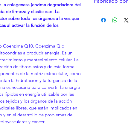
Fabricado por
30 ºC.
Si se encuentra 
de la colagenasa (enzima degradadora del
Protéjase de la lu
utilice Ubiquinon
da de firmeza y elasticidad. La
LABORATORIOS PI
No se deje al alc
médico. La Ubiq
ctor sobre todo los órganos a la vez que
Si no se administ
eficaces los anti
s al activar la función de los
sobrante.
incrementar el r
No se administre 
transpartente, si
o Coenzima Q10, Coenzima Q o
o sedimento.
tocondrias a producir energía. Es un
crecimiento y mantenimiento celular. La
ración de fibroblastos y de esta forma
mponentes de la matriz extracelular, como
ntan la hidratación y la turgencia de la
na es necesaria para convertir la energía
s lípidos en energía utilizable por las
 los tejidos y los órganos de la acción
adicales libres, que están implicados en
o y en el desarrollo de problemas de
iovasculares y cáncer.