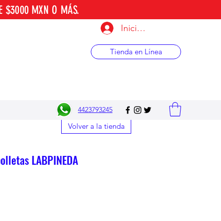
E $3000 MXN O MÁS.
Iniciar sesión
Tienda en Línea
4423793245
Volver a la tienda
olletas LABPINEDA
o