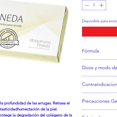
Disponible para envío
Fórmula
Cada ampolleta con
Dosis y modo d
Ubiquinona 2% 2
Consulte a su médic
Contraindicacio
Hipersensibilida
Precauciones Ge
fórmula.
a profundidad de las arrugas. Retrasa el
No se ha establec
elasticidadhumectación de la piel.
Consérvese a te
Ubiquinona duran
rotege la degradación del colágeno de la