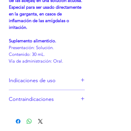
de las abejas) en una solución acuosa.
Especial para ser usado directamente
en la garganta, en casos de
inflamación de las amígdalas o
irritación.
Suplemento alimenticio.
Presentación: Solución.
Contenido: 30 mL.
Vía de administración: Oral.
Indicaciones de uso
Aplicar 3 o 4 atomizaciones cada 3
Contraindicaciones
horas. Si persisten las molestias,
consulte a su médico.
Hipersensibilidad a los
componentes de la fórmula.