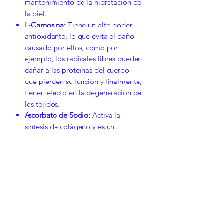
mantenimiento de la hidratación de
la piel.
L-Carnosina:
Tiene un alto poder
antioxidante, lo que evita el daño
causado por ellos, como por
ejemplo, los radicales libres pueden
dañar a las proteínas del cuerpo
que pierden su función y finalmente,
tienen efecto en la degeneración de
los tejidos.
Ascorbato de Sodio:
Activa la
síntesis de colágeno y es un
reparador epidérmico. Mejora la
textura de la piel y reduce las
manchas.
Cosmético.
Presentación: Ampolletas.
Contenido: 10 ampolletas de 2 mL.
Vía de administración: Tópica.