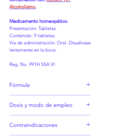
Alcoholismo
.
Medicamento homeopático.
Presentación: Tabletas.
Contenido: 9 tabletas.
Vía de administración: Oral. Disuélvase
lentamente en la boca.
Reg. No. 991H SSA VI
Fórmula
Cada tableta contiene:
Dosis y modo de empleo
Nux Vomica 60c (Tira 1).
Nux Vomica 200c (Tira 2).
Tomar vía oral 3 pastillas cada 10 días.
Nux Vomica 1000c (Tira 3).
Contraindicaciones
Empezando con la tira No. 1, después
Excipiente c.b.p. 1 tableta.
de 10 días la tira No. 2 y pasados otros
Hipersensibilidad a los
10 días la tira No. 3.