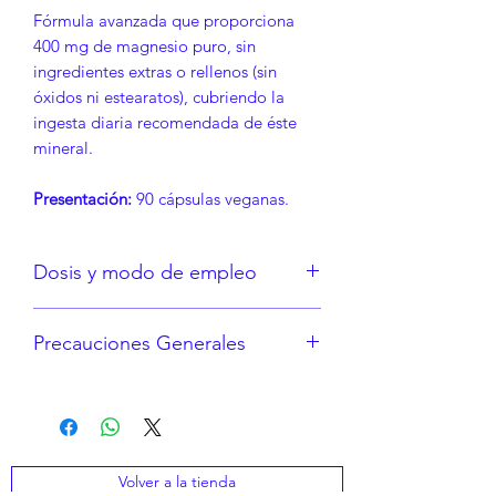
Fórmula avanzada que proporciona
400 mg de magnesio puro, sin
ingredientes extras o rellenos (sin
óxidos ni estearatos), cubriendo la
ingesta diaria recomendada de éste
mineral.
Presentación:
90 cápsulas veganas.
Dosis y modo de empleo
Tomar 3 tabletas al día. No exceder la
Precauciones Generales
cantidad recomendada por día.
“Recomendado para mayores de 12
No se deje al alcance de los niños
años”.
Manténgase en un lugar fresco y
seco
Volver a la tienda