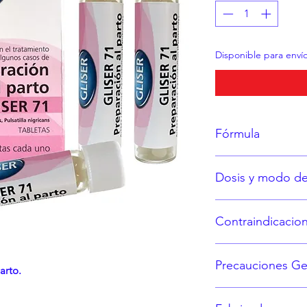
Disponible para enví
Fórmula
Cada tableta contie
Dosis y modo d
Actea Racemosa 
Caulophyllum Tha
Consulte la etiquet
Pulsatilla Nigric
Contraindicacio
Excipiente c.b.p. 
Hipersensibilidad a
Precauciones Ge
arto.
No se deje al alc