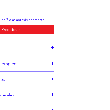
o en 7 días aproximadamente.
Preordenar
ne:
e empleo
6x
lictroides 2x
a o bajo indicación médica.
ans 12x
nes
1 tableta.
 los componentes de la fórmula.
nerales
ance de los niños.