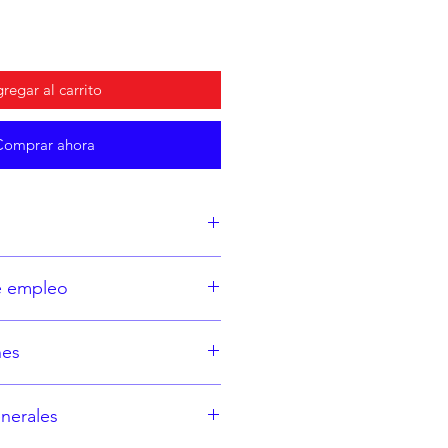
regar al carrito
Comprar ahora
ne:
e empleo
.
 12x.
a o bajo indicación médica.
nes
aricum 12x.
1 tableta.
d a los componentes de la
nerales
azo o lactancia, consulte a su