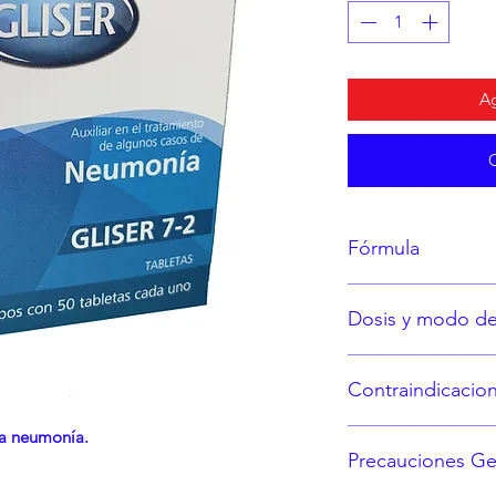
Ag
Fórmula
Cada tableta contie
Dosis y modo d
Bryonia Alba 12x
Atropa Belladona
Consulte la etiquet
Phosphorus 30x.
Contraindicacio
Antimonium Tart
Excipiente c.b.p. 
la neumonía.
Hipersensibilida
Precauciones Ge
fórmula.
En caso de embar