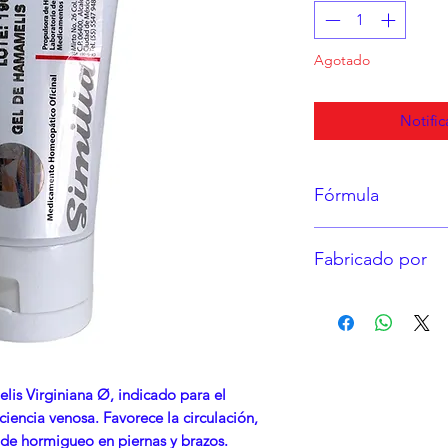
Agotado
Notific
Fórmula
TM Hamamelis Vi
Fabricado por
Excipiente c.b.p
Propulsora de Homeo
Colonia Santa María
Delegación Cuáuhte
is Virginiana Ø, indicado para el
iciencia venosa. Favorece la circulación,
n de hormigueo en piernas y brazos.