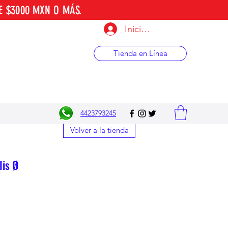
E $3000 MXN O MÁS.
Iniciar sesión
Tienda en Línea
4423793245
Volver a la tienda
is Ø