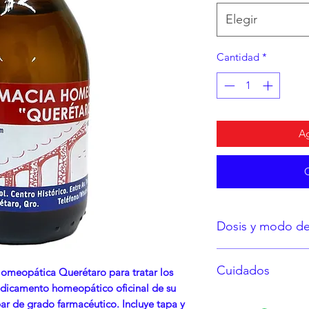
Elegir
Cantidad
*
Ag
Dosis y modo d
Indicada en la etiqu
Cuidados
omeopática Querétaro para tratar los
icamento homeopático oficinal de su
Almacenar en un l
bar de grado farmacéutico. Incluye tapa y