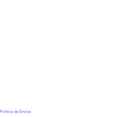
o bien cerrado.
altas temperaturas.
a luz directa del sol.
 de aparatos electrónicos.
Política de Envíos