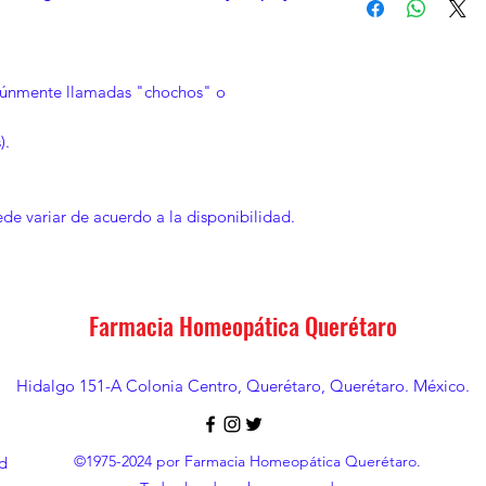
Mantener el frasc
No se exponga a 
No se exponga a l
Mantener alejado
omúnmente llamadas "chochos" o
).
de variar de acuerdo a la disponibilidad.
Farmacia Homeopática Querétaro
Hidalgo 151-A Colonia Centro, Querétaro, Querétaro. México.
©1975-2024 por Farmacia Homeopática Querétaro.
d