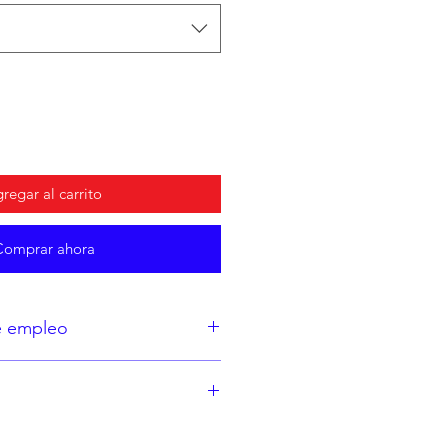
regar al carrito
Comprar ahora
e empleo
eta o bajo indicación médica.
ugar fresco y seco.