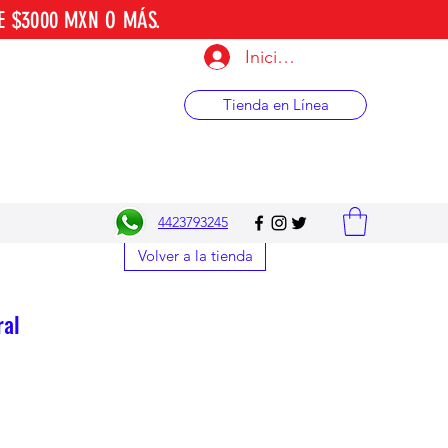
E $3000 MXN O MÁS.
Iniciar sesión
Tienda en Línea
4423793245
Volver a la tienda
ral