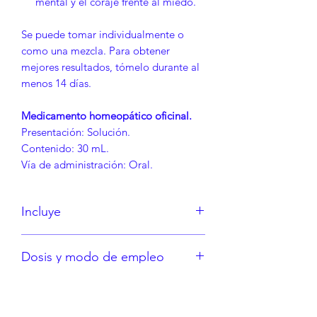
mental y el coraje frente al miedo.
Se puede tomar individualmente o
como una mezcla. Para obtener
mejores resultados, tómelo durante al
menos 14 días.
Medicamento homeopático oficinal.
Presentación: Solución.
Contenido: 30 mL.
Vía de administración: Oral.
Incluye
Aspen 30c.
Dosis y modo de empleo
Cherry Plum 30c.
Rock Rose 30c.
Dosis sugerida:
Contraindicaciones
Tomar 10 gotas de cada uno