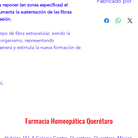
Fabricado por
30 ºC.
reponer (en zonas específicas) el
Protéjase de la lu
menta la sustentación de las fibras
LABORATORIOS PI
No se deje al alc
esión.
Si no se administ
sobrante.
ipo de fibra extracelular, siendo la
No se administre 
 organismo, representando
transpartente, si
nera y estimula la nueva formación de
o sedimento.
L.
Farmacia Homeopática Querétaro
Hidalgo 151-A Colonia Centro, Querétaro, Querétaro. México.