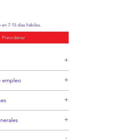
 en 7-15 días hábiles.
Preordenar
tiene:
e empleo
ml.
o.
nes
d a los componentes de la
nerales
azo o lactancia, consulte a su
mperatura ambiente a no más de