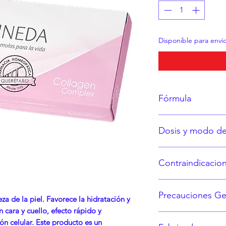
Disponible para envío
Fórmula
Cada ampolleta con
Dosis y modo d
Colágeno 10% 2
Consulte a su médic
Contraindicacio
Hipersensibilida
Precauciones Ge
fórmula.
za de la piel. Favorece la hidratación y
En caso de embar
n cara y cuello, efecto rápido y
Consérvese a te
médico.
ón celular. Este producto es un