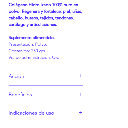
Colágeno Hidrolizado 100% puro en
polvo. Regenera y fortalece: piel, uñas,
cabello, huesos, tejidos, tendones,
cartílago y articulaciones.
Suplemento alimenticio.
Presentación: Polvo.
Contenido: 250 grs.
Vía de administración: Oral.
Acción
Colágeno hidrolizado de alta calidad,
Beneficios
diseñado para fortalecer la piel,
cabello, uñas, huesos, tendones,
Regeneración y
cartílago y articulaciones. Ideal para
Indicaciones de uso
fortalecimiento:
Ayuda a regenerar
mantener una piel saludable y mejorar
y fortalecer la piel, uñas, cabello,
la flexibilidad del cuerpo.
Disolver 10 g (aproximadamente 1
huesos, tendones y articulaciones.