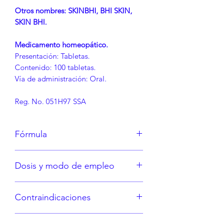
Otros nombres: SKINBHI, BHI SKIN,
SKIN BHI.
Medicamento homeopático.
Presentación: Tabletas.
Contenido: 100 tabletas.
Vía de administración: Oral.
Reg. No. 051H97 SSA
Fórmula
Cada tableta contiene:
Dosis y modo de empleo
Berberis vulgaris 6X, Rhus
toxicodendron 8X, Arsenicum
Consulte la etiqueta o bajo indicación
album 10X, Graphites 10X,
Contraindicaciones
médica.
Hydrofluoricum acidum 10X,
Kreosotum 10X, Petroleum 10X,
Hipersensibilidad a los
Sepia officinalis 10X, Lycopodium