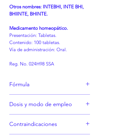
Otros nombres: INTEBHI, INTE BHI,
BHIINTE, BHINTE.
Medicamento homeopático.
Presentación: Tabletas.
Contenido: 100 tabletas.
Vía de administración: Oral.
Reg. No. 024H98 SSA
Fórmula
Cada tableta contiene:
Dosis y modo de empleo
Bryonia alba 5X, Colocynthis 5X,
Lycopodium clavatum 5X, Nux
Consulte la etiqueta o bajo indicación
vomica 5X, Mercurius corrosivus 6X,
Contraindicaciones
médica.
Sulphur 10X. Excipiente: c.b.p. 1
tableta.
Hipersensibilidad a los