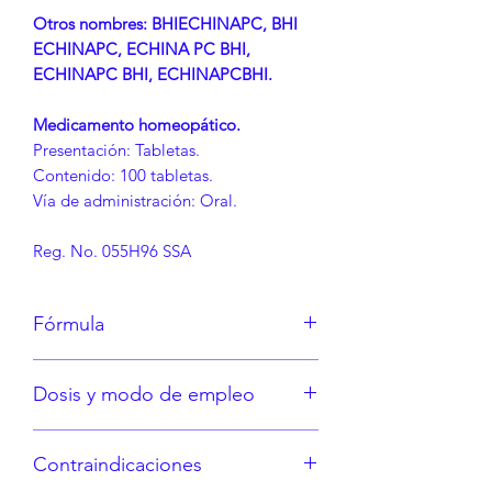
Otros nombres: BHIECHINAPC, BHI
ECHINAPC, ECHINA PC BHI,
ECHINAPC BHI, ECHINAPCBHI.
Medicamento homeopático.
Presentación: Tabletas.
Contenido: 100 tabletas.
Vía de administración: Oral.
Reg. No. 055H96 SSA
Fórmula
Cada tableta contiene:
Dosis y modo de empleo
Echinacea angustifolia 6D,
Echinacea angustifolia 12D,
Consulte la etiqueta o bajo indicación
Echinacea angustifolia 30D,
Contraindicaciones
médica.
Echinacea angustifolia 200D,
Echinacea purpurea 6D Echinacea